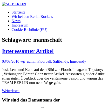
Zum
Inhalt
SG
DAMEN
Startseite
springen
BERLIN
FLOORBALL
Wir bei den Berlin Rockets
TEAM
News
Impressum
Cookie-Richtlinie (EU)
Schlagwort:
mannschaft
Interessanter Artikel
03/03/2010
wp_admin
Floorball, Salibandy, Innebandy
Josi, Lena und Kalle auf dem Bild zur Floorballmagazin-Topstory:
„Verhungerte Bären“ Ganz netter Artikel. Ansonsten gibt der Artikel
einen guten Überblick über die vergangene Saison und warum das
TEAM BERLIN nun neue Wege geht.
Weiterlesen
Wir sind das Damenteam der