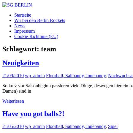
Zum
Inhalt
SG
DAMEN
Startseite
springen
BERLIN
FLOORBALL
Wir bei den Berlin Rockets
TEAM
News
Impressum
Cookie-Richtlinie (EU)
Schlagwort:
team
Neuigkeiten
21/09/2010
wp_admin
Floorball, Salibandy, Innebandy
,
Nachwuchsar
So kurz vor Saisonbeginn passieren viele Dinge, deswegen hier ein 
Damen) sind in
Weiterlesen
Have you got balls?!
21/05/2010
wp_admin
Floorball, Salibandy, Innebandy
,
Spiel