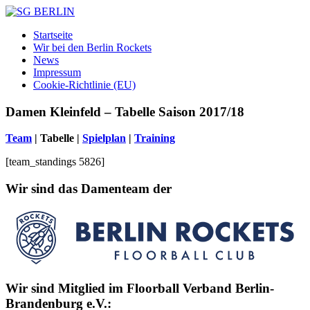
Zum
Inhalt
SG
DAMEN
Startseite
springen
BERLIN
FLOORBALL
Wir bei den Berlin Rockets
TEAM
News
Impressum
Cookie-Richtlinie (EU)
Damen Kleinfeld – Tabelle Saison 2017/18
Team
| Tabelle |
Spielplan
|
Training
[team_standings 5826]
Wir sind das Damenteam der
Wir sind Mitglied im Floorball Verband Berlin-
Brandenburg e.V.: