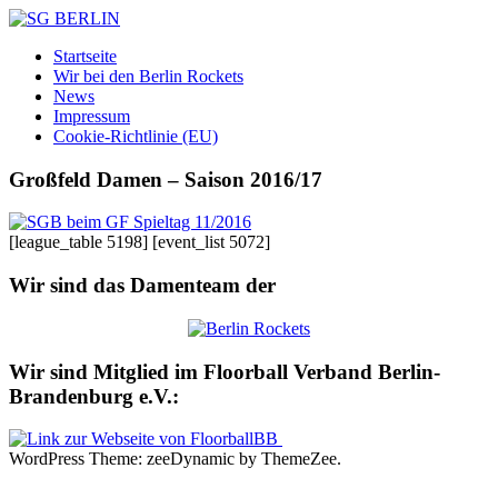
Zum
Inhalt
SG
DAMEN
Startseite
springen
BERLIN
FLOORBALL
Wir bei den Berlin Rockets
TEAM
News
Impressum
Cookie-Richtlinie (EU)
Großfeld Damen – Saison 2016/17
[league_table 5198] [event_list 5072]
Wir sind das Damenteam der
Wir sind Mitglied im Floorball Verband Berlin-
Brandenburg e.V.:
WordPress Theme: zeeDynamic by ThemeZee.