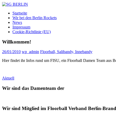
Zum
Inhalt
SG
DAMEN
Startseite
springen
BERLIN
FLOORBALL
Wir bei den Berlin Rockets
TEAM
News
Impressum
Cookie-Richtlinie (EU)
Willkommen!
26/01/2010
wp_admin
Floorball, Salibandy, Innebandy
Hier findet ihr Infos rund um FISU, ein Floorball Damen Team aus Be
Beitragsnavigation
Nächster
damen
Aktuell
Beitrag:
berlin
Floorball
Wir sind das Damenteam der
Wir sind Mitglied im Floorball Verband Berlin-Brand