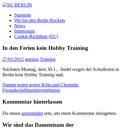
Zum
Inhalt
SG
DAMEN
Startseite
springen
BERLIN
FLOORBALL
Wir bei den Berlin Rockets
TEAM
News
Impressum
Cookie-Richtlinie (EU)
In den Ferien kein Hobby Training
27/01/2012
antonia
Training
Nächsten Montag, dem 30.1., findet wegen der Schulferien in
Berlin kein Hobby Training statt.
Beitragsnavigation
Vorheriger
Damen testen gegen Köln und Chemnitz
Beitrag:
Nächster
Freundschaftsturnierergebnisse
Beitrag:
Kommentar hinterlassen
Du musst
angemeldet
sein, um einen Kommentar abzugeben.
Wir sind das Damenteam der