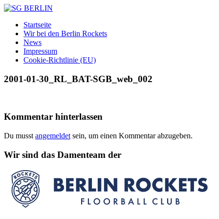
Zum
Inhalt
SG
DAMEN
Startseite
springen
BERLIN
FLOORBALL
Wir bei den Berlin Rockets
TEAM
News
Impressum
Cookie-Richtlinie (EU)
2001-01-30_RL_BAT-SGB_web_002
Kommentar hinterlassen
Du musst
angemeldet
sein, um einen Kommentar abzugeben.
Wir sind das Damenteam der