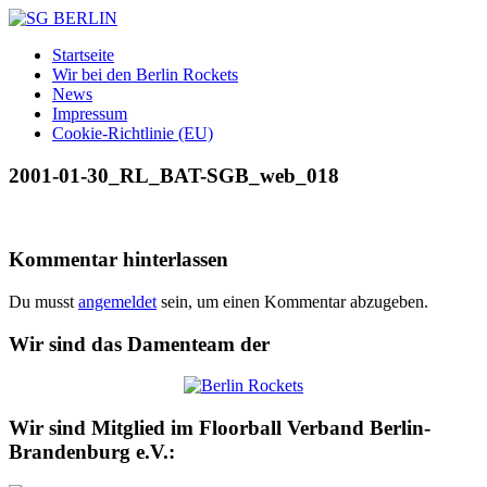
Zum
Inhalt
SG
DAMEN
Startseite
springen
BERLIN
FLOORBALL
Wir bei den Berlin Rockets
TEAM
News
Impressum
Cookie-Richtlinie (EU)
2001-01-30_RL_BAT-SGB_web_018
Kommentar hinterlassen
Du musst
angemeldet
sein, um einen Kommentar abzugeben.
Wir sind das Damenteam der
Wir sind Mitglied im Floorball Verband Berlin-
Brandenburg e.V.: