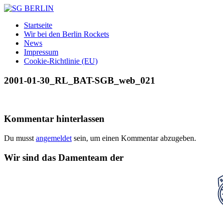
Zum
Inhalt
SG
DAMEN
Startseite
springen
BERLIN
FLOORBALL
Wir bei den Berlin Rockets
TEAM
News
Impressum
Cookie-Richtlinie (EU)
2001-01-30_RL_BAT-SGB_web_021
Kommentar hinterlassen
Du musst
angemeldet
sein, um einen Kommentar abzugeben.
Wir sind das Damenteam der