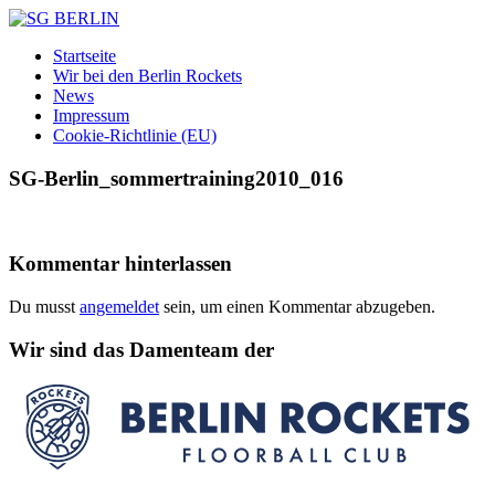
Zum
Inhalt
SG
DAMEN
Startseite
springen
BERLIN
FLOORBALL
Wir bei den Berlin Rockets
TEAM
News
Impressum
Cookie-Richtlinie (EU)
SG-Berlin_sommertraining2010_016
Kommentar hinterlassen
Du musst
angemeldet
sein, um einen Kommentar abzugeben.
Wir sind das Damenteam der