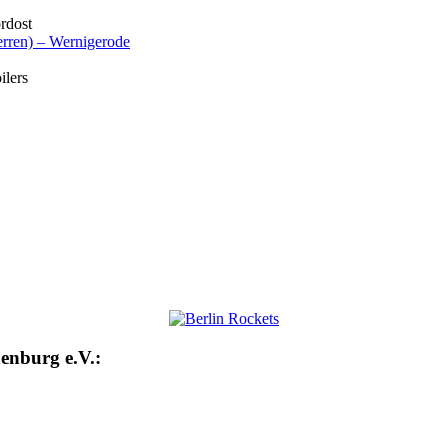
rdost
rren) – Wernigerode
ilers
enburg e.V.: