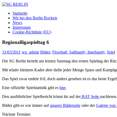
Zum
Inhalt
SG
DAMEN
Startseite
springen
BERLIN
FLOORBALL
Wir bei den Berlin Rockets
TEAM
News
Impressum
Cookie-Richtlinie (EU)
Regionalligaspieltag 6
31/03/2011
wp_admin
Bilder
,
Floorball, Salibandy, Innebandy
,
Spiel
Die SG Berlin bestritt am letzten Samstag den ersten Spieltag der Rü
Mit relativ kleinem Kader aber dafür jeder Menge Spass und Kampfgeis
Das Spiel zwar endete 6:0, doch anders gesehen ist es das beste Ergeb
Eine offizielle Spielstatistik gibt es
hier
.
Den ausführlicher Spielbericht könnt ihr auf der
BAT Seite
nachlesen
Bilder gibt es wie immer auf
unserer Bilderseite
oder der
Galerie von
Nächste Termine: