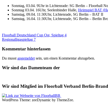
Sonntag, 03.04. 9Uhr in Lichtenrade: SG Berlin – Floorball No
Sonntag 03.04. 16Uhr, Seelenbinder Halle,
Heimspiel BAT (He
Samstag, 09.04. 11:30Uhr, Lichtenrade, SG Berlin – BAT II
Samstag, 16.04. 11:30Uhr, Lichtenrade, SG Berlin – Berlin Bro
Beitragsnavigation
Vorheriger
Floorball Deutschland Cup Ost, Spieltag 4
Beitrag:
Nächster
Regionalligaspieltag 7
Beitrag:
Kommentar hinterlassen
Du musst
angemeldet
sein, um einen Kommentar abzugeben.
Wir sind das Damenteam der
Wir sind Mitglied im Floorball Verband Berlin-Brand
WordPress Theme: zeeDynamic by ThemeZee.