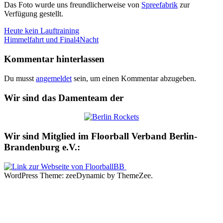
Das Foto wurde uns freundlicherweise von
Spreefabrik
zur
Verfügung gestellt.
Beitragsnavigation
Vorheriger
Berlin
Heute kein Lauftraining
Beitrag:
Nächster
-
Himmelfahrt und Final4Nacht
Beitrag:
Quartierssporthalle
damen
Floorball
floorball
berlin
floorball
Kommentar hinterlassen
mitte
lessing-
gymnasium
schul-
Du musst
angemeldet
sein, um einen Kommentar abzugeben.
ag
Wir sind das Damenteam der
Wir sind Mitglied im Floorball Verband Berlin-
Brandenburg e.V.:
WordPress Theme: zeeDynamic by ThemeZee.