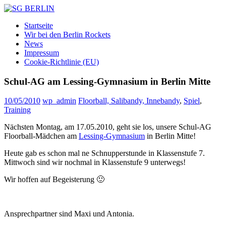
Zum
Inhalt
SG
DAMEN
Startseite
springen
BERLIN
FLOORBALL
Wir bei den Berlin Rockets
TEAM
News
Impressum
Cookie-Richtlinie (EU)
Schul-AG am Lessing-Gymnasium in Berlin Mitte
10/05/2010
wp_admin
Floorball, Salibandy, Innebandy
,
Spiel
,
Training
Nächsten Montag, am 17.05.2010, geht sie los, unsere Schul-AG
Floorball-Mädchen am
Lessing-Gymnasium
in Berlin Mitte!
Heute gab es schon mal ne Schnupperstunde in Klassenstufe 7.
Mittwoch sind wir nochmal in Klassenstufe 9 unterwegs!
Wir hoffen auf Begeisterung 🙂
Ansprechpartner sind Maxi und Antonia.