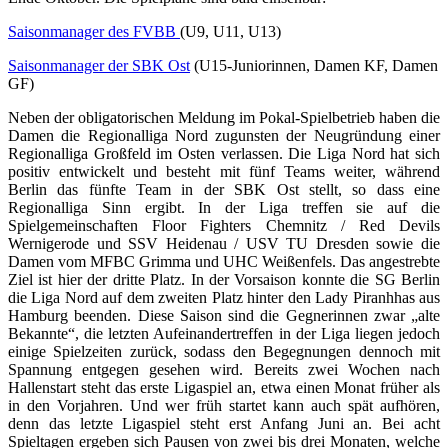
Saisonmanager des FVBB
(U9, U11, U13)
Saisonmanager der SBK Ost
(U15-Juniorinnen, Damen KF, Damen
GF)
Neben der obligatorischen Meldung im Pokal-Spielbetrieb haben die
Damen die Regionalliga Nord zugunsten der Neugründung einer
Regionalliga Großfeld im Osten verlassen. Die Liga Nord hat sich
positiv entwickelt und besteht mit fünf Teams weiter, während
Berlin das fünfte Team in der SBK Ost stellt, so dass eine
Regionalliga Sinn ergibt. In der Liga treffen sie auf die
Spielgemeinschaften Floor Fighters Chemnitz / Red Devils
Wernigerode und SSV Heidenau / USV TU Dresden sowie die
Damen vom MFBC Grimma und UHC Weißenfels. Das angestrebte
Ziel ist hier der dritte Platz. In der Vorsaison konnte die SG Berlin
die Liga Nord auf dem zweiten Platz hinter den Lady Piranhhas aus
Hamburg beenden. Diese Saison sind die Gegnerinnen zwar „alte
Bekannte“, die letzten Aufeinandertreffen in der Liga liegen jedoch
einige Spielzeiten zurück, sodass den Begegnungen dennoch mit
Spannung entgegen gesehen wird. Bereits zwei Wochen nach
Hallenstart steht das erste Ligaspiel an, etwa einen Monat früher als
in den Vorjahren. Und wer früh startet kann auch spät aufhören,
denn das letzte Ligaspiel steht erst Anfang Juni an. Bei acht
Spieltagen ergeben sich Pausen von zwei bis drei Monaten, welche