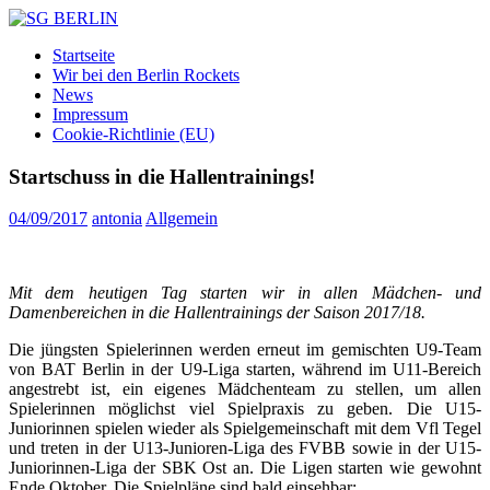
Zum
Inhalt
SG
DAMEN
Startseite
springen
BERLIN
FLOORBALL
Wir bei den Berlin Rockets
TEAM
News
Impressum
Cookie-Richtlinie (EU)
Startschuss in die Hallentrainings!
04/09/2017
antonia
Allgemein
Mit dem heutigen Tag starten wir in allen Mädchen- und
Damenbereichen in die Hallentrainings der Saison 2017/18.
Die jüngsten Spielerinnen werden erneut im gemischten U9-Team
von BAT Berlin in der U9-Liga starten, während im U11-Bereich
angestrebt ist, ein eigenes Mädchenteam zu stellen, um allen
Spielerinnen möglichst viel Spielpraxis zu geben. Die U15-
Juniorinnen spielen wieder als Spielgemeinschaft mit dem Vfl Tegel
und treten in der U13-Junioren-Liga des FVBB sowie in der U15-
Juniorinnen-Liga der SBK Ost an. Die Ligen starten wie gewohnt
Ende Oktober. Die Spielpläne sind bald einsehbar: