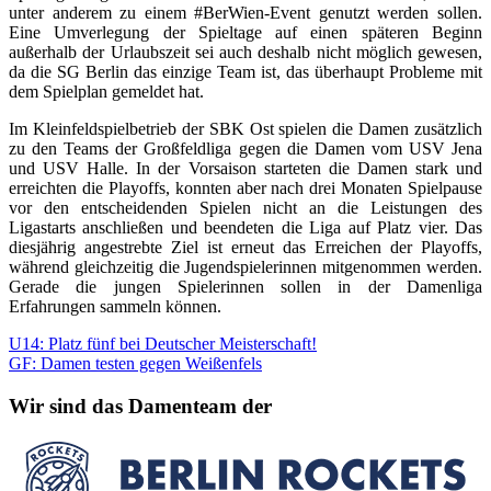
unter anderem zu einem #BerWien-Event genutzt werden sollen.
Eine Umverlegung der Spieltage auf einen späteren Beginn
außerhalb der Urlaubszeit sei auch deshalb nicht möglich gewesen,
da die SG Berlin das einzige Team ist, das überhaupt Probleme mit
dem Spielplan gemeldet hat.
Im Kleinfeldspielbetrieb der SBK Ost spielen die Damen zusätzlich
zu den Teams der Großfeldliga gegen die Damen vom USV Jena
und USV Halle. In der Vorsaison starteten die Damen stark und
erreichten die Playoffs, konnten aber nach drei Monaten Spielpause
vor den entscheidenden Spielen nicht an die Leistungen des
Ligastarts anschließen und beendeten die Liga auf Platz vier. Das
diesjährig angestrebte Ziel ist erneut das Erreichen der Playoffs,
während gleichzeitig die Jugendspielerinnen mitgenommen werden.
Gerade die jungen Spielerinnen sollen in der Damenliga
Erfahrungen sammeln können.
Beitragsnavigation
Vorheriger
U14: Platz fünf bei Deutscher Meisterschaft!
Beitrag:
Nächster
GF: Damen testen gegen Weißenfels
Beitrag:
Wir sind das Damenteam der