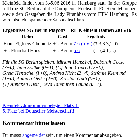
Kleinfeld findet vom 3.-5.06.2016 in Hamburg statt. In der Gruppe
trifft die SG Berlin auf die Dümptener Füchse II, FC Stern München
sowie den Gastgeber die Lady Piranhhas vom ETV Hamburg. Es
wird also ein spannender Saisonabschluss.
Ergebnisse SG Berlin Playoffs – RL Kleinfeld Damen 2015/16:
Heim
Gast
Ergebnis
Floor Fighters Chemnitz
SG Berlin
7:6 (n.V.)
(3:3;3:3;1:0)
SG Floorball Harz
SG Berlin
5:6
(1:5;4:1;-:-)
Für die SG Berlin spielten: Miriam Henschel, Deborah Geese
(3+0), Julia Sodtke (0+1), [C] Jana Conrad (2+0),
Greta Hentschel (1+0), Andrea Nicht (2+4), Stefanie Klemund
(1+0), Antonia Oelke (2+0), Kristina Guth (0+1),
[T] Annabell Klein, Eeva Tamminen-Laube (0+1).
Beitragsnavigation
Vorheriger
Kleinfeld: Juniorinnen belegen Platz 3!
Beitrag:
Nächster
5. Platz bei Deutscher Meisterschaft!
Beitrag:
Kommentar hinterlassen
Du musst
angemeldet
sein, um einen Kommentar abzugeben.