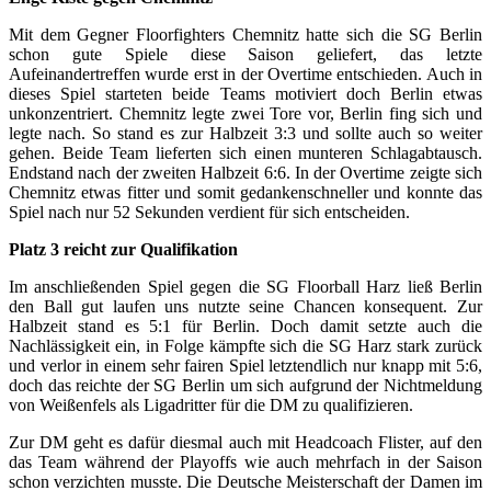
Mit dem Gegner Floorfighters Chemnitz hatte sich die SG Berlin
schon gute Spiele diese Saison geliefert, das letzte
Aufeinandertreffen wurde erst in der Overtime entschieden. Auch in
dieses Spiel starteten beide Teams motiviert doch Berlin etwas
unkonzentriert. Chemnitz legte zwei Tore vor, Berlin fing sich und
legte nach. So stand es zur Halbzeit 3:3 und sollte auch so weiter
gehen. Beide Team lieferten sich einen munteren Schlagabtausch.
Endstand nach der zweiten Halbzeit 6:6. In der Overtime zeigte sich
Chemnitz etwas fitter und somit gedankenschneller und konnte das
Spiel nach nur 52 Sekunden verdient für sich entscheiden.
Platz 3 reicht zur Qualifikation
Im anschließenden Spiel gegen die SG Floorball Harz ließ Berlin
den Ball gut laufen uns nutzte seine Chancen konsequent. Zur
Halbzeit stand es 5:1 für Berlin. Doch damit setzte auch die
Nachlässigkeit ein, in Folge kämpfte sich die SG Harz stark zurück
und verlor in einem sehr fairen Spiel letztendlich nur knapp mit 5:6,
doch das reichte der SG Berlin um sich aufgrund der Nichtmeldung
von Weißenfels als Ligadritter für die DM zu qualifizieren.
Zur DM geht es dafür diesmal auch mit Headcoach Flister, auf den
das Team während der Playoffs wie auch mehrfach in der Saison
schon verzichten musste. Die Deutsche Meisterschaft der Damen im