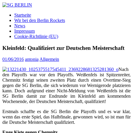
Zum
Inhalt
SG
DAMEN
Startseite
springen
BERLIN
FLOORBALL
Wir bei den Berlin Rockets
TEAM
News
Impressum
Cookie-Richtlinie (EU)
Kleinfeld: Qualifiziert zur Deutschen Meisterschaft
01/06/2016
antonia
Allgemein
Nach
den Playoffs war vor den Playoffs. Weißenfels ist Spitzenreiter,
Chemnitz festigt seinen zweiten Platz durch einen Overtime-Sieg
gegen die SG Berlin, die sich wiederum vor Wernigerode platzieren
kann. Doch aufgrund einer Nicht-Meldung von Weißenfels ist die
SG Berlin damit zur Endrunde im Kleinfeld am kommenden
Wochenende, der Deutschen Meisterschaft, qualifiziert!
Erstmals schaffte es die SG Berlin die Playoffs und es war klar,
wenn das erste Spiel, das Halbfinale, gewonnen wird, so ist man für
die Deutsche Meisterschaft qualifiziert.
Enge Kiste gegen Chemnitz