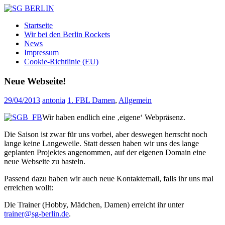
Zum
Inhalt
SG
DAMEN
Startseite
springen
BERLIN
FLOORBALL
Wir bei den Berlin Rockets
TEAM
News
Impressum
Cookie-Richtlinie (EU)
Neue Webseite!
29/04/2013
antonia
1. FBL Damen
,
Allgemein
Wir haben endlich eine ‚eigene‘ Webpräsenz.
Die Saison ist zwar für uns vorbei, aber deswegen herrscht noch
lange keine Langeweile. Statt dessen haben wir uns des lange
geplanten Projektes angenommen, auf der eigenen Domain eine
neue Webseite zu basteln.
Passend dazu haben wir auch neue Kontaktemail, falls ihr uns mal
erreichen wollt:
Die Trainer (Hobby, Mädchen, Damen) erreicht ihr unter
trainer@sg-berlin.de
.