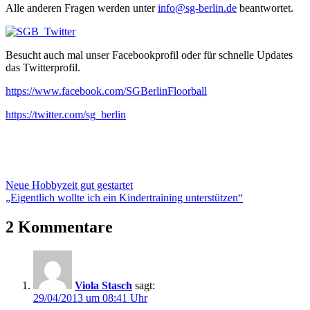
Alle anderen Fragen werden unter
info@sg-berlin.de
beantwortet.
Besucht auch mal unser Facebookprofil oder für schnelle Updates
das Twitterprofil.
https://www.facebook.com/SGBerlinFloorball
https://twitter.com/sg_berlin
Beitragsnavigation
Vorheriger
Neue Hobbyzeit gut gestartet
Beitrag:
Nächster
„Eigentlich wollte ich ein Kindertraining unterstützen“
Beitrag:
2 Kommentare
Viola Stasch
sagt:
29/04/2013 um 08:41 Uhr