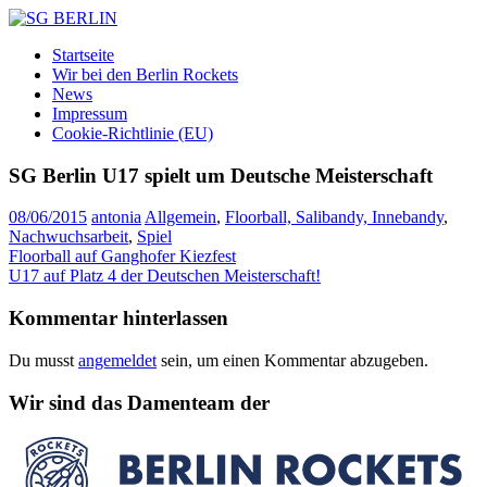
Zum
Inhalt
SG
DAMEN
Startseite
springen
BERLIN
FLOORBALL
Wir bei den Berlin Rockets
TEAM
News
Impressum
Cookie-Richtlinie (EU)
SG Berlin U17 spielt um Deutsche Meisterschaft
08/06/2015
antonia
Allgemein
,
Floorball, Salibandy, Innebandy
,
Nachwuchsarbeit
,
Spiel
Beitragsnavigation
Vorheriger
Floorball auf Ganghofer Kiezfest
Beitrag:
Nächster
U17 auf Platz 4 der Deutschen Meisterschaft!
Beitrag:
Kommentar hinterlassen
Du musst
angemeldet
sein, um einen Kommentar abzugeben.
Wir sind das Damenteam der