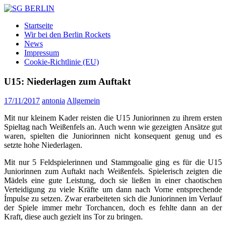
Zum
Inhalt
SG
DAMEN
Startseite
springen
BERLIN
FLOORBALL
Wir bei den Berlin Rockets
TEAM
News
Impressum
Cookie-Richtlinie (EU)
U15: Niederlagen zum Auftakt
17/11/2017
antonia
Allgemein
Mit nur kleinem Kader reisten die U15 Juniorinnen zu ihrem ersten
Spieltag nach Weißenfels an. Auch wenn wie gezeigten Ansätze gut
waren, spielten die Juniorinnen nicht konsequent genug und es
setzte hohe Niederlagen.
Mit nur 5 Feldspielerinnen und Stammgoalie ging es für die U15
Juniorinnen zum Auftakt nach Weißenfels. Spielerisch zeigten die
Mädels eine gute Leistung, doch sie ließen in einer chaotischen
Verteidigung zu viele Kräfte um dann nach Vorne entsprechende
Ímpulse zu setzen. Zwar erarbeiteten sich die Juniorinnen im Verlauf
der Spiele immer mehr Torchancen, doch es fehlte dann an der
Kraft, diese auch gezielt ins Tor zu bringen.