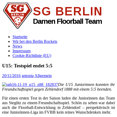
Zum
Inhalt
springen
SG
DAMEN
Startseite
BERLIN
FLOORBALL
Wir bei den Berlin Rockets
TEAM
News
Impressum
Cookie-Richtlinie (EU)
U15: Testspiel endet 5:5
20/11/2016
antonia
Allgemein
Die U15 Juniorinnen konnten ihr
Freundschaftsspiel gegen Zehlendorf 1888 mit einem 5:5 beenden.
Für einen ersten Test in der Saison luden die Juniorinnen das Team
aus Steglitz zu einem Freundschaftsspiel. Schön zu sehen war dabei
auch die Floorball-Entwicklung in Zehlendorf – perspektivisch ist
eine Juniorinnen-Liga im FVBB kein reines Wunschdenken mehr.