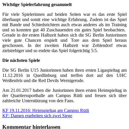
Wichtige Spielerfahrung gesammelt
Für viele Spielerinnen auf beiden Seiten war es das erste Spiel
überhaupt und somit eine wichtige Erfahrung. Zudem ist das Spiel
mit Bande und Schiedsrichtern auch etwas anderes als im Training
und so konnten gut 40 Zuschauenden ein gutes Spiel beobachten.
Gerade in der ersten Halbzeit haben sich die SG Berlin Juniorinnen
viele gute Chancen erspielt und Tore aus dem Spiel heraus
geschossen. In der zweiten Halbzeit war Zehlendorf etwas
zielstrebiger und so endete das Spiel folgerichtig 5:5.
Die nächsten Spiele
Die SG Berlin U15 Juniorinnen haben ihren ersten Ligaspieltag am
11.12.2016 in Quedlinburg und treffen dort auf den UHC
Weißenfels und die Red Devils Wernigerode.
Am 21.01.2017 haben die Juniorinnen ihren ersten Heimspieltag in
der Quartierssporthalle am Campus Rütli und freuen sich über
zahlreiche Unterstützung von den Fans.
Beitragsnavigation
Vorheriger
KF 19.11.2016: Heimspieltag am Campus Rütli
Beitrag:
Nächster
KF: Damen erarbeiten sich zwei Siege
Beitrag:
Kommentar hinterlassen