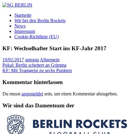
Zum
Inhalt
SG
DAMEN
Startseite
springen
BERLIN
FLOORBALL
Wir bei den Berlin Rockets
TEAM
News
Impressum
Cookie-Richtlinie (EU)
KF: Wechselhafter Start ins KF-Jahr 2017
19/01/2017
antonia
Allgemein
Beitragsnavigation
Vorheriger
Pokal: Berlin scheitert an Grimma
Beitrag:
Nächster
KF: Mit Teamgeist zu sechs Punkten
Beitrag:
Kommentar hinterlassen
Du musst
angemeldet
sein, um einen Kommentar abzugeben.
Wir sind das Damenteam der