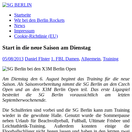
Zum
Inhalt
SG
DAMEN
Startseite
springen
BERLIN
FLOORBALL
Wir bei den Berlin Rockets
TEAM
News
Impressum
Cookie-Richtlinie (EU)
Start in die neue Saison am Dienstag
05/08/2013
Daniel Flister
1. FBL Damen
,
Allgemein
,
Training
Am Dienstag den 6. August beginnt das Training für die neue
Saison. Als Saisonvorbereitung nimmt die SG Berlin an den Czech
Open und an den X3M Berlin Open teil. Das erste Ligaspiel
bestreitet die SG Berlin voraussichtlich am letzten
Septemberwochenende.
Die Schulferien sind vorbei und die SG Berlin kann zum Training
wieder in die gewohnte Halle. Genutzt wurde die Sommerpause
neben Urlaub für Beachvollyeball, Fußball, Ultimate Frisbee und
Leichtathletik-Training. Außerdem konnten einige die
Floorballschläger nicht liegen lassen und haben in den letzten zwei