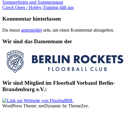
Beitragsnavigation
Vorheriger
Sommerferien und Sommerpause
Beitrag:
Nächster
Czech Open / Hobby-Training fällt aus
Beitrag:
Kommentar hinterlassen
Du musst
angemeldet
sein, um einen Kommentar abzugeben.
Wir sind das Damenteam der
Wir sind Mitglied im Floorball Verband Berlin-
Brandenburg e.V.:
WordPress Theme: zeeDynamic by ThemeZee.