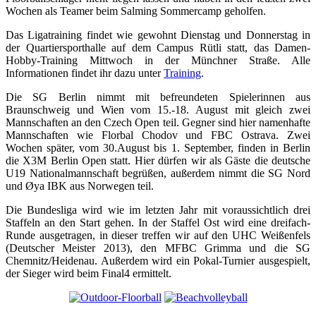
Wochen als Teamer beim Salming Sommercamp geholfen.
Das Ligatraining findet wie gewohnt Dienstag und Donnerstag in
der Quartiersporthalle auf dem Campus Rütli statt, das Damen-
Hobby-Training Mittwoch in der Münchner Straße. Alle
Informationen findet ihr dazu unter
Training
.
Die SG Berlin nimmt mit befreundeten Spielerinnen aus
Braunschweig und Wien vom 15.-18. August mit gleich zwei
Mannschaften an den Czech Open teil. Gegner sind hier namenhafte
Mannschaften wie Florbal Chodov und FBC Ostrava. Zwei
Wochen später, vom 30.August bis 1. September, finden in Berlin
die X3M Berlin Open statt. Hier dürfen wir als Gäste die deutsche
U19 Nationalmannschaft begrüßen, außerdem nimmt die SG Nord
und Øya IBK aus Norwegen teil.
Die Bundesliga wird wie im letzten Jahr mit voraussichtlich drei
Staffeln an den Start gehen. In der Staffel Ost wird eine dreifach-
Runde ausgetragen, in dieser treffen wir auf den UHC Weißenfels
(Deutscher Meister 2013), den MFBC Grimma und die SG
Chemnitz/Heidenau. Außerdem wird ein Pokal-Turnier ausgespielt,
der Sieger wird beim Final4 ermittelt.