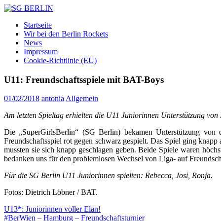
Zum
Inhalt
SG
DAMEN
Startseite
springen
BERLIN
FLOORBALL
Wir bei den Berlin Rockets
TEAM
News
Impressum
Cookie-Richtlinie (EU)
U11: Freundschaftsspiele mit BAT-Boys
01/02/2018
antonia
Allgemein
Am letzten Spieltag erhielten die U11 Juniorinnen Unterstützung von
Die „SuperGirlsBerlin“ (SG Berlin) bekamen Unterstützung von 
Freundschaftsspiel rot gegen schwarz gespielt. Das Spiel ging knap
mussten sie sich knapp geschlagen geben. Beide Spiele waren höchst
bedanken uns für den problemlosen Wechsel von Liga- auf Freundscha
Für die SG Berlin U11 Juniorinnen spielten: Rebecca, Josi, Ronja.
Fotos: Dietrich Löbner / BAT.
Beitragsnavigation
Vorheriger
U13*: Juniorinnen voller Elan!
Beitrag:
Nächster
#BerWien – Hamburg – Freundschaftsturnier