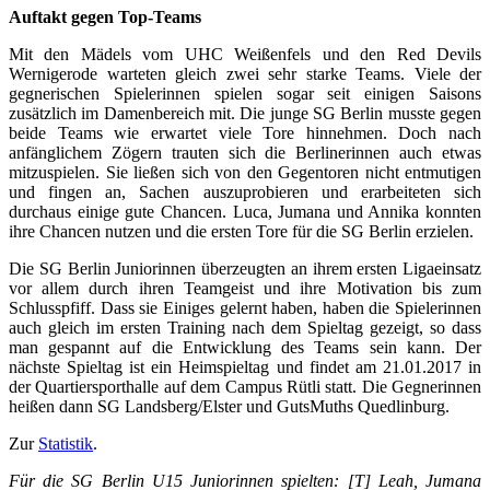
Auftakt gegen Top-Teams
Mit den Mädels vom UHC Weißenfels und den Red Devils
Wernigerode warteten gleich zwei sehr starke Teams. Viele der
gegnerischen Spielerinnen spielen sogar seit einigen Saisons
zusätzlich im Damenbereich mit. Die junge SG Berlin musste gegen
beide Teams wie erwartet viele Tore hinnehmen. Doch nach
anfänglichem Zögern trauten sich die Berlinerinnen auch etwas
mitzuspielen. Sie ließen sich von den Gegentoren nicht entmutigen
und fingen an, Sachen auszuprobieren und erarbeiteten sich
durchaus einige gute Chancen. Luca, Jumana und Annika konnten
ihre Chancen nutzen und die ersten Tore für die SG Berlin erzielen.
Die SG Berlin Juniorinnen überzeugten an ihrem ersten Ligaeinsatz
vor allem durch ihren Teamgeist und ihre Motivation bis zum
Schlusspfiff. Dass sie Einiges gelernt haben, haben die Spielerinnen
auch gleich im ersten Training nach dem Spieltag gezeigt, so dass
man gespannt auf die Entwicklung des Teams sein kann. Der
nächste Spieltag ist ein Heimspieltag und findet am 21.01.2017 in
der Quartiersporthalle auf dem Campus Rütli statt. Die Gegnerinnen
heißen dann SG Landsberg/Elster und GutsMuths Quedlinburg.
Zur
Statistik
.
Für die SG Berlin U15 Juniorinnen spielten: [T] Leah, Jumana