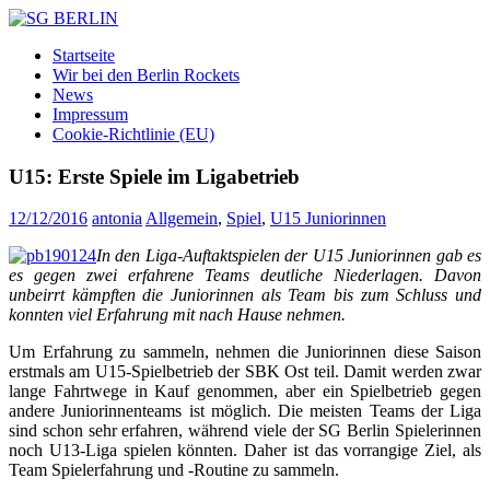
Zum
Inhalt
SG
DAMEN
Startseite
springen
BERLIN
FLOORBALL
Wir bei den Berlin Rockets
TEAM
News
Impressum
Cookie-Richtlinie (EU)
U15: Erste Spiele im Ligabetrieb
12/12/2016
antonia
Allgemein
,
Spiel
,
U15 Juniorinnen
In den Liga-Auftaktspielen der U15 Juniorinnen gab es
es gegen zwei erfahrene Teams deutliche Niederlagen. Davon
unbeirrt kämpften die Juniorinnen als Team bis zum Schluss und
konnten viel Erfahrung mit nach Hause nehmen.
Um Erfahrung zu sammeln, nehmen die Juniorinnen diese Saison
erstmals am U15-Spielbetrieb der SBK Ost teil. Damit werden zwar
lange Fahrtwege in Kauf genommen, aber ein Spielbetrieb gegen
andere Juniorinnenteams ist möglich. Die meisten Teams der Liga
sind schon sehr erfahren, während viele der SG Berlin Spielerinnen
noch U13-Liga spielen könnten. Daher ist das vorrangige Ziel, als
Team Spielerfahrung und -Routine zu sammeln.