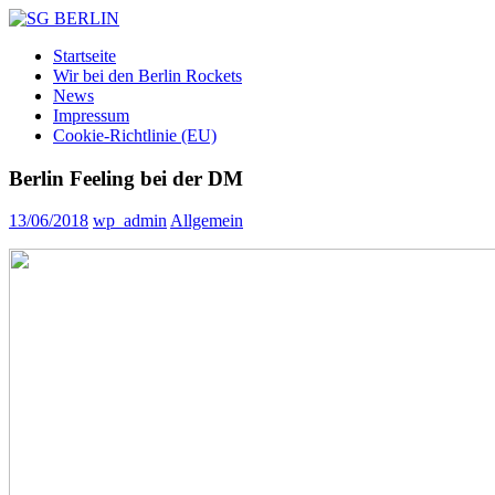
Zum
Inhalt
SG
DAMEN
Startseite
springen
BERLIN
FLOORBALL
Wir bei den Berlin Rockets
TEAM
News
Impressum
Cookie-Richtlinie (EU)
Berlin Feeling bei der DM
13/06/2018
wp_admin
Allgemein