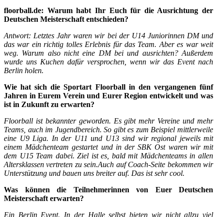
floorball.de:
Warum habt Ihr Euch für die Ausrichtung der
Deutschen Meisterschaft entschieden?
Antwort: Letztes Jahr waren wir bei der U14 Juniorinnen DM und
das war ein richtig tolles Erlebnis für das Team. Aber es war weit
weg. Warum also nicht eine DM bei und ausrichten? Außerdem
wurde uns Kuchen dafür versprochen, wenn wir das Event nach
Berlin holen.
Wie hat sich die Sportart Floorball in den vergangenen fünf
Jahren in Eurem Verein und Eurer Region entwickelt und was
ist in Zukunft zu erwarten?
Floorball ist bekannter geworden. Es gibt mehr Vereine und mehr
Teams, auch im Jugendbereich. So gibt es zum Beispiel mittlerweile
eine U9 Liga. In der U11 und U13 sind wir regional jeweils mit
einem Mädchenteam gestartet und in der SBK Ost waren wir mit
dem U15 Team dabei. Ziel ist es, bald mit Mädchenteams in allen
Altersklassen vertreten zu sein.Auch auf Coach-Seite bekommen wir
Unterstützung und bauen uns breiter auf. Das ist sehr cool.
Was können die Teilnehmerinnen von Euer Deutschen
Meisterschaft erwa
rten?
Ein Berlin Event. In der Halle selbst bieten wir nicht allzu viel