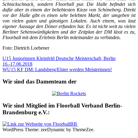
Schnickschnack, sondern Floorball pur. Die Halle befindet sich
dafür aber in einem der beliebtesten Kieze von Schöneberg. Direkt
vor der Halle gibt es einen sehr belebten Markt, der umgeben ist
von vielen guten und günstigen Lokalen. Auch einem, was laut
eigener Aussage den Döner erfunden hat. Es ist nicht weit zu vielen
Berliner Sehenswürdigkeiten und der Zeitplan der DM lässt es zu,
Floorball mit dem Erlebnis Berlin miteinander zu ver
binden.
Foto: Dietrich Loebener
Beitragsnavigation
Vorheriger
U15 Juniorinnen Kleinfeld Deutsche Meisterschaft, Berlin
Beitrag:
16.-17.06.2018
Nächster
WU15 KF DM: Landsberg/Elster werden Meisterinnen!
Beitrag:
Wir sind das Damenteam der
Wir sind Mitglied im Floorball Verband Berlin-
Brandenburg e.V.:
WordPress Theme: zeeDynamic by ThemeZee.