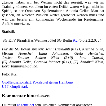
„Leider haben wir bei Weitem nicht das gezeigt, was wir im
Training können, vor allem im ersten Drittel waren wir gar nicht im
Spiel“, so der Oton von Spielertrainerin Antonia Oelke. Man hat
gesehen, an welchen Punkten weiter gearbeitet werden muss und
will das bereits am kommenden Wochenende im Regionalliga-
Auftakt umsetzten.
Statistik
SG ETV PiranHHas/Wellingsbüttel
SG Berlin
9:2
(5:0;2:2;2:0;-:-)
Für die SG Berlin spielten: Jenni Hietalahti (0+1), Kristina Guth,
Miriam Henschel, Elina Johansson, Greta Hentschel,
Jessica Smulter, Andrea Nicht (2+0), Jana Conrad,
[C] Antonia Oelke, Cornelia Wehner (0+1), [T] Annabell Klein,
Eeva Tamminen-Laube.
Foto: KG.
Beitragsnavigation
Vorheriger
Großfeldsaisonstart: Pokalspiel gegen Hamburg
Beitrag:
Nächster
U17 kämpft stark
Beitrag:
Kommentar hinterlassen
Du musst
angemeldet
sein, um einen Kommentar abzugeben.