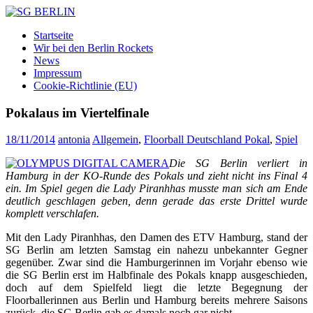
Zum
Inhalt
SG
DAMEN
Startseite
springen
BERLIN
FLOORBALL
Wir bei den Berlin Rockets
TEAM
News
Impressum
Cookie-Richtlinie (EU)
Pokalaus im Viertelfinale
18/11/2014
antonia
Allgemein
,
Floorball Deutschland Pokal
,
Spiel
Die SG Berlin verliert in
Hamburg in der KO-Runde des Pokals und zieht nicht ins Final 4
ein. Im Spiel gegen die Lady Piranhhas musste man sich am Ende
deutlich geschlagen geben, denn gerade das erste Drittel wurde
komplett verschlafen.
Mit den Lady Piranhhas, den Damen des ETV Hamburg, stand der
SG Berlin am letzten Samstag ein nahezu unbekannter Gegner
gegenüber. Zwar sind die Hamburgerinnen im Vorjahr ebenso wie
die SG Berlin erst im Halbfinale des Pokals knapp ausgeschieden,
doch auf dem Spielfeld liegt die letzte Begegnung der
Floorballerinnen aus Berlin und Hamburg bereits mehrere Saisons
zurück, die SG Berlin gab es damals noch gar nicht.